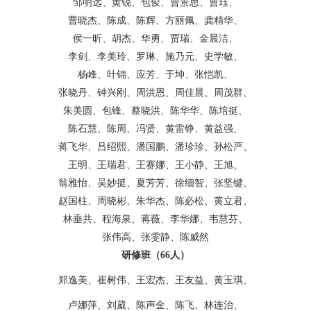
邹明远、黄锐、包俊、曹景思、曹珏、
曹晓杰、陈成、陈辉、方丽佩、龚精华、
侯一昕、胡杰、华勇、贾瑞、金晨洁、
李剑、李美玲、罗琳、施乃元、史学敏、
杨峰、叶锦、应芳、于坤、张恺凯、
张晓丹、钟兴刚、周洪恩、周佳晨、周茂群、
朱美圆、包锋、蔡晓洪、陈华华、陈培挺、
陈石慧、陈周、冯贤、黄雷铮、黄益强、
蒋飞华、吕绍熙、潘国鹏、潘珍珍、孙松严、
王明、王瑞君、王赛娜、王小静、王旭、
翁雅怡、吴妙挺、夏芳芳、徐细智、张坚键、
赵国柱、周晓彬、朱华杰、陈必松、黄立君、
林垂共、程海泉、蒋薇、李华娜、韦慧芬、
张伟高、张雯静、陈威然
研修班（
66
人）
郑逸美、崔树伟、王宏杰、王友益、黄玉琪、
卢娜萍、刘葳、陈声金、陈飞、林连治、