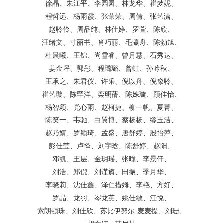
徐晶、朱江平、李园园、林龙华、崔梦妮、
程哲远、杨雨霞、张荣荣、周倩、张艺潇、
赵聆伶、周品纯、林仕婷、罗萱、陈欣、
汪绪文、寸丽书、肖巧丽、毛瀛舟、陈勃旭、
杜晨曦、王锦、尚雪睿、曾月慧、石秀达、
姜金坪、郭彤、程璐璐、曾虹、孙吟秋、
王承之、朱君仪、许乐、倪以舟、倪豫聆、
崔艺璇、陈罕洋、栾明蒨、陈姝璇、顾佳怡、
杨智颖、党心雨、赵柯捷、柳一帆、夏菁、
陈笑一、韦驰、白翼博、蔡杨杨、缪玉洁、
赵乃婧、罗颖琦、孟盛、唐舒婷、殷怡萍、
彭佳莹、卢怿、刘宇晗、陈舒婷、赵阳、
邓凯、王层、金玥瑶、张曈、李景仟、
刘浩、郑倪、刘谨旖、田振、季月华、
李晓莉、沈佳鑫、泽仁措姆、李艳、方好、
罗晶、龙羽、岑龙英、姚佳敏、江悦、
索朗顿珠、刘佳欣、苏比伊努尔
·
麦麦提、刘珊、