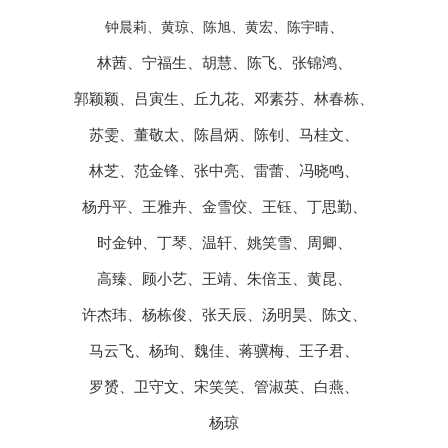
、
钟晨莉、黄琼、陈旭、黄宏、陈宇晴
林茜、宁福生、胡慧、陈飞、张锦鸿、
郭颖颖、吕寅生、丘九花、邓素芬、林春栋、
苏雯、董敬太、陈昌炳、陈钊、马桂文、
林芝、范金锋、张中亮、雷蕾、冯晓鸣、
杨丹平、王雅卉、金雪佼、王钰、丁思勤、
时金钟、丁琴、温轩、姚笑雪、周卿、
高臻、顾小艺、王靖、朱倍玉、黄昆、
许杰玮、杨栋俊、张天辰、汤明昊、陈文、
马云飞、杨珣、魏佳、蒋骥梅、王子君、
罗赟、卫守文、宋笑笑、管淑英、白燕、
杨琼