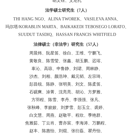
胡文钰、艾尼扎
法学硕士研究生（
7
人）
THI HANG NGO
、
ALINA TWOREK
、
VASILEVA ANNA
、
玛尔塔
/KORABLIN MARTA
、
BAIKAKEDI TEBOSEGO LORATO
、
SUUDUT TASDIQ
、
HASSAN FRANCIS WHITFIELD
法律硕士（非法学）研究生（
57
人）
周晨炜、阮星笛、徐白、王维、宁鹏飞、
黄敬良、陈雪莹、张鑫、胡玉鹏、迟瑢、
辜沁、高琼、申鲁静、刘珺、周林静、
沙杰、刘相、颜浩珅、戴元韬、左宗琦、
彭昌锐、陈静、张明美、刘文、陈柔笛、
石砚爽、涂菁、沈亮亮、胡沁、方梦雅、
方羽程、陈雪、李丹、李强强、张凡、
张秋峰、李姣姣、刘梦雪、彭玉立、裘婷、
白文慧、周燕、赵敬平、程欣、季艳群、
焦雅茹、丁云肖、曹亦宸、李海涛、万鹏程、
赵丰、陈惠怡、刘焜、张衍磊、瞿丹怡、