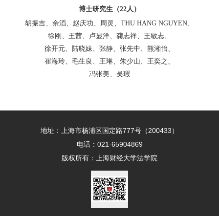
博士研究生（
22
人）
胡振吉、余滔、赵庆功、周灵、
THU HANG NGUYEN
、
徐刚、王茜、卢显洋、龚志祥、王敏志、
徐开元、陆晓妹、张静、张先中、熊湘怡、
崔海玲、毛生良、王琳、朱少山、王奕之、
冯张美、吴瑕
地址：上海市杨浦区国定路777号（200433）
电话：021-65904869
版权所有：上海财经大学法学院