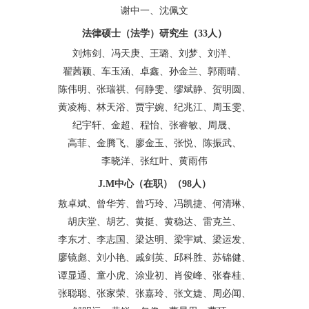
谢中一、沈佩文
法律硕士（法学）研究生（
33
人）
刘炜剑、冯天庚、王璐、刘梦、刘洋、
翟茜颖、车玉涵、卓鑫、孙金兰、郭雨晴、
陈伟明、张瑞祺、何静雯、缪斌静、贺明圆、
黄凌梅、林天浴、贾宇婉、纪兆江、周玉雯、
纪宇轩、金超、程怡、张睿敏、周晟、
高菲、金腾飞、廖金玉、张悦、陈振武、
李晓洋、张红叶、黄雨伟
J.M
中心（在职）（
98
人）
敖卓斌、曾华芳、曾巧玲、冯凯捷、何清琳、
胡庆堂、胡艺、黄挺、黄稳达、雷克兰、
李东才、李志国、梁达明、梁宇斌、梁运发、
廖镜彪、刘小艳、戚剑英、邱科胜、苏锦健、
谭显通、童小虎、涂业初、肖俊峰、张春桂、
张聪聪、张家荣、张嘉玲、张文婕、周必闻、