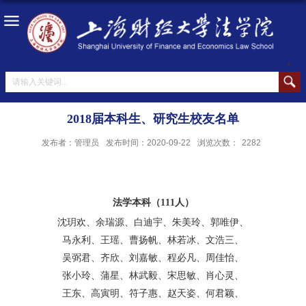
2018届本科生、研究生校友名单
发布者：管理员
发布时间：2020-09-22
浏览次数：
2282
法学本科（
111
人）
沈玥欢、余瑞源、白迪宇、朱美玲、郭唯伊、
马永利、王瑶、曹扬帆、林若冰、文浩三、
吴弼君、齐欣、刘嘉敏、程必凡、周佳怡、
张小玲、蒲星、林武毅、宋思敏、肖心灵、
王东、高寅明、符子惠、赵天姿、何君颖、