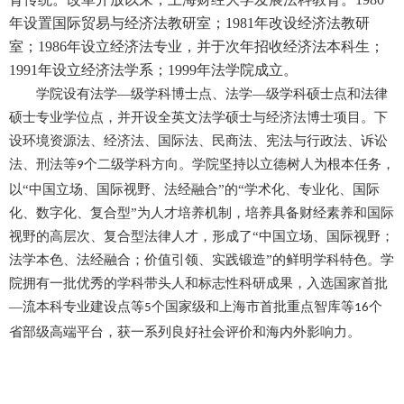
年设置国际贸易与经济法教研室；1981年改设经济法教研
室；1986年设立经济法专业，并于次年招收经济法本科生；
1991年设立经济法学系；1999年法学院成立。
学
院设有法学—级学科博士点、法学—级学科硕士点和法律
硕士专业学位点，并开设全英文法学硕士与经济法博士项目。下
设环境资源法、经济法、国际法、民商法、宪法与行政法、诉讼
法、刑法等
个二级学科方向。学院坚持以立德树人为根本任务，
9
以“中国立场、国际视野、法经融合”的“学术化、专业化、国际
化、数字化、复合型”为人才培养机制，培养具备财经素养和国际
视野的高层次、复合型法律人才，形成了“中国立场、国际视野；
法学本色、法经融合；价值引领、实践锻造”的鲜明学科特色。学
院拥有一批优秀的学科带头人和标志性科研成果，入选国家首批
—流本科专业建设点等
个国家级和上海市首批重点智库等
个
5
16
省部级高端平台，获一系列良好社会评价和海内外影响力。