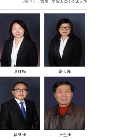
当前位置：
首页
学院人员
荣休人员
李红梅
屠天峰
徐继强
张燕强