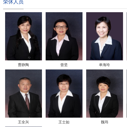
荣休人员
曹静陶
曾坚
单海玲
王全兴
王士如
魏玮