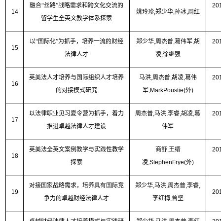
融合“丝路”战略需求和跨文化交流的
20
14
姚玲珍
,
郑少华
,
孙冰
,
周红
留学生全英文教学体系探索
以“国际化”为抓手，培养一流的财经
郑少华
,
周杰普
,
葛伟军
,
胡
20
15
法律人才
凌
,
徐继强
英美法人才培养与国际组织人才培养
马洪
,
周杰普
,
胡凌
,
葛伟
20
16
的对接模式研究
军
,MarkPoustie(
外
)
以法律职业见习夏令营为抓手，着力
周杰普
,
马洪
,
李睿
,
胡凌
,
葛
20
17
推进卓越法律人才建设
伟军
英美法全英文案例教学与实践性教学
商舒
,
王缙
20
18
探索
凌
,StephenFrye(
外
)
对接国家战略需求，培养具有国际竞
郑少华
,
马洪
,
周杰普
,
李睿
,
19
20
争力的卓越财经法律人才
李红梅
,
曾坚