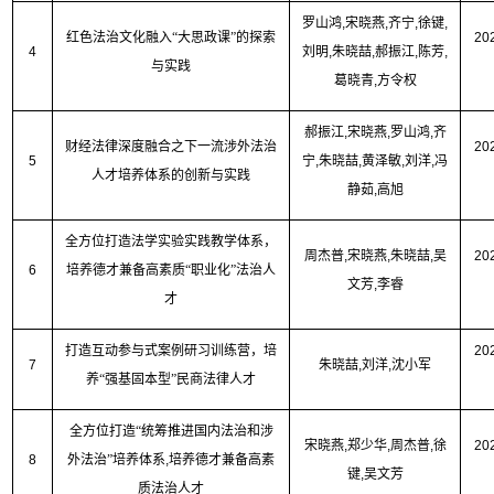
罗山鸿
,
宋晓燕
,
齐宁
,
徐键
,
红色法治文化融入“大思政课”的探索
20
4
刘明
,
朱晓喆
,
郝振江
,
陈芳
,
与实践
葛晓青
,
方令权
郝振江
,
宋晓燕
,
罗山鸿
,
齐
财经法律深度融合之下一流涉外法治
20
5
宁
,
朱晓喆
,
黄泽敏
,
刘洋
,
冯
人才培养体系的创新与实践
静茹
,
高旭
全方位打造法学实验实践教学体系，
周杰普
,
宋晓燕
,
朱晓喆
,
吴
20
6
培养德才兼备高素质“职业化”法治人
文芳
,
李睿
才
打造互动参与式案例研习训练营，培
20
7
朱晓喆
,
刘洋
,
沈小军
养“强基固本型”民商法律人才
全方位打造“统筹推进国内法治和涉
宋晓燕
,
郑少华
,
周杰普
,
徐
20
8
外法治”培养体系
,
培养德才兼备高素
键
,
吴文芳
质法治人才