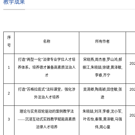
教学成果
序
名称
所有作者
号
打造“两型一化”法律专业学位人才培
宋晓燕
,
周杰普
,
罗山鸿
,
郝
20
1
养体系，培养德才兼备高素质法治人
振江
,
朱晓喆
,
徐键
,
黄泽敏
,
才
李睿
,
齐宁
打造“苏格拉底式”法科课堂，强化涉
吴清卿
,
陶南颖
,
田佳敏
,
张
20
2
外法治人才培养
途
理论与实务双轮驱动的案例教学法
朱晓喆
,
刘洋
,
李睿
,
沈小军
,
20
3
——沉浸互动式实践教学赋能高素质
叶名怡
,
秦策
,
黄泽敏
,
马强
法律人才培养
伟
,
周心童