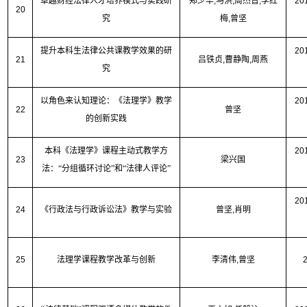
卓越财经法律人才培养模式与实践研
郑少华
,
马洪
,
周杰普
,
李红
20
20
究
梅
,
曾坚
提升本科生法律公共课教学效果的研
20
21
吕铁贞
,
曹静陶
,
周燕
究
以角色来认知理论：《法理学》教学
20
22
曾坚
的创新实践
本科《法理学》课程主动式教学方
20
23
梁兴国
法：“分组循环讨论”和“法律人评论”
20
24
《行政法与行政诉讼法》教学与实验
曾坚
,
肖明
25
法理学课程教学改革与创新
李清伟
,
曾坚