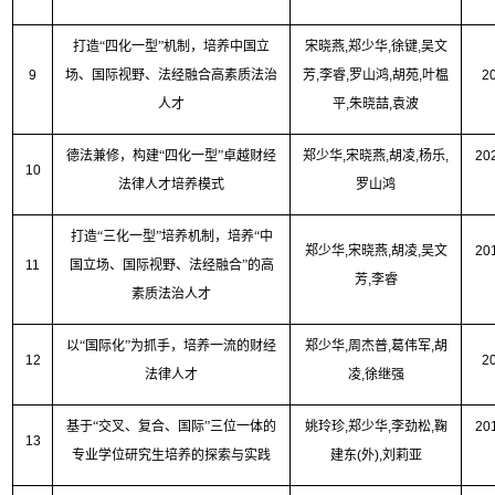
打造“四化一型”机制，培养中国立
宋晓燕
,
郑少华
,
徐键
,
吴文
9
场、国际视野、法经融合高素质法治
芳
,
李睿
,
罗山鸿
,
胡苑
,
叶榅
2
人才
平
,
朱晓喆
,
袁波
德法兼修，构建“四化一型”卓越财经
郑少华
,
宋晓燕
,
胡凌
,
杨乐
,
20
10
法律人才培养模式
罗山鸿
打造“三化一型”培养机制，培养“中
郑少华
,
宋晓燕
,
胡凌
,
吴文
20
11
国立场、国际视野、法经融合”的高
芳
,
李睿
素质法治人才
以“国际化”为抓手，培养一流的财经
郑少华
,
周杰普
,
葛伟军
,
胡
12
2
法律人才
凌
,
徐继强
基于“交叉、复合、国际”三位一体的
姚玲珍
,
郑少华
,
李劲松
,
鞠
20
13
专业学位研究生培养的探索与实践
建东
(
外
),
刘莉亚