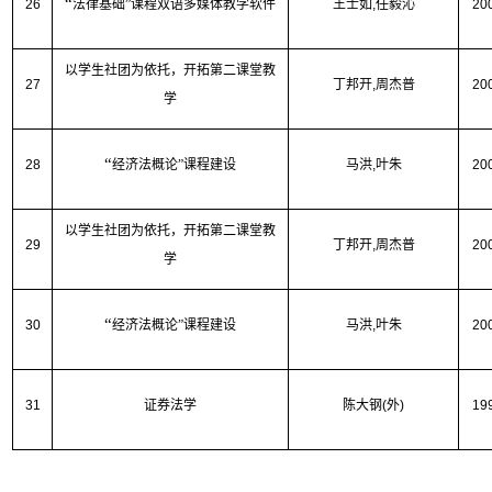
“
26
法律基础”课程双语多媒体教学软件
王士如
,
任毅沁
20
以学生社团为依托，开拓第二课堂教
27
丁邦开
,
周杰普
20
学
“
28
经济法概论”课程建设
马洪
,
叶朱
20
以学生社团为依托，开拓第二课堂教
29
丁邦开
,
周杰普
20
学
“
30
经济法概论”课程建设
马洪
,
叶朱
20
31
证券法学
陈大钢
(
外
)
19