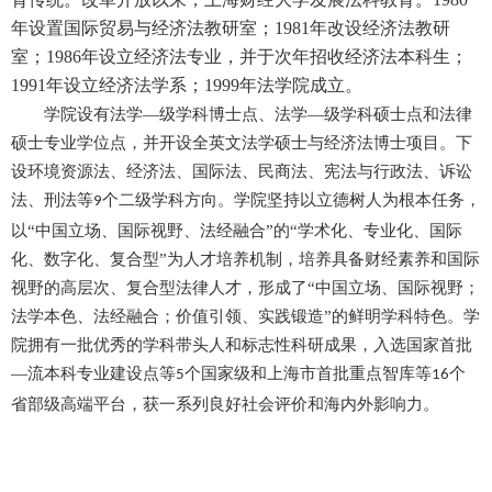
年设置国际贸易与经济法教研室；1981年改设经济法教研
室；1986年设立经济法专业，并于次年招收经济法本科生；
1991年设立经济法学系；1999年法学院成立。
学
院设有法学—级学科博士点、法学—级学科硕士点和法律
硕士专业学位点，并开设全英文法学硕士与经济法博士项目。下
设环境资源法、经济法、国际法、民商法、宪法与行政法、诉讼
法、刑法等
个二级学科方向。学院坚持以立德树人为根本任务，
9
以“中国立场、国际视野、法经融合”的“学术化、专业化、国际
化、数字化、复合型”为人才培养机制，培养具备财经素养和国际
视野的高层次、复合型法律人才，形成了“中国立场、国际视野；
法学本色、法经融合；价值引领、实践锻造”的鲜明学科特色。学
院拥有一批优秀的学科带头人和标志性科研成果，入选国家首批
—流本科专业建设点等
个国家级和上海市首批重点智库等
个
5
16
省部级高端平台，获一系列良好社会评价和海内外影响力。