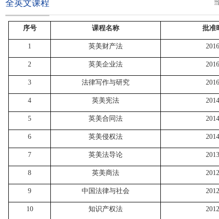
全英文课程
序号
课程名称
批准
1
英美财产法
201
2
英美企业法
201
3
法律写作与研究
201
4
英美宪法
201
5
英美合同法
201
6
英美侵权法
201
7
英美法导论
201
8
英美商法
201
9
中国法律与社会
201
10
知识产权法
201