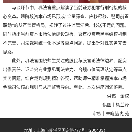
与谈环节中，巩法官重点解读了当前证券犯罪行刑衔接的核
心变革。现阶段资本市场已形成“全量筛查、应移尽移、警司前置
联动”的从严监管格局，扭转了过往监管滞后、移送不足的问题。
同时指出当前资本市场法治建设短板，聚焦投资者民事维权机制
不完善、司法裁判统一化不足等重点问题，提出针对性实务完善
思路。
此外，巩法官围绕师生关注的股民荐股言论法律边界、配资
出借责任、证监会专业意见司法效力、合规市值管理认定等重点
实务问题，结合裁判规则精准答疑，帮助师生精准掌握资本市场
金融司法核心规则与从严监管导向。至此，本次讲座圆满落幕。
供稿｜金权
供图｜杨兰泽
审核｜朱晓喆 胡苑
地址：上海市杨浦区国定路777号（200433）