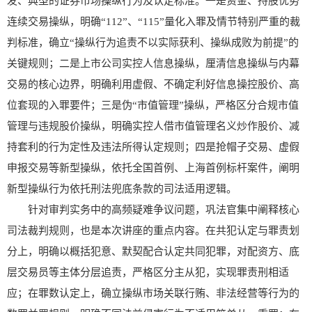
发、典型的证券市场操纵行为及认定标准。一是资金、持股优势
连续交易操纵，明确“
112”
、“
115”
量化入罪及情节特别严重的裁
判标准，确立“操纵行为追责不以实际获利、操纵成败为前提”的
关键规则；二是上市公司实控人信息操纵，厘清信息操纵与内幕
交易的核心边界，明确利用虚假、不确定利好信息操控股价、高
位套现的入罪要件；三是伪“市值管理”操纵，严格区分合规市值
管理与违规股价操纵，明确实控人借市值管理名义炒作股价、减
持套利的行为定性及违法所得认定规则；四是抢帽子交易、虚假
申报交易等新型操纵，依托全国首例、上海首例标杆案件，阐明
新型操纵行为依托刑法兜底条款的司法适用逻辑。
针对审判实务中的高频疑难争议问题，巩法官集中阐释核心
司法裁判规则，也是本次讲座的重点内容。在共犯认定与罪责划
分上，明确以概括犯意、默契配合认定共同犯罪，对配资方、底
层交易员等主体分层追责，严格区分主从犯，实现罪责刑相适
应；在罪数认定上，确立操纵市场关联行贿、非法经营等行为的